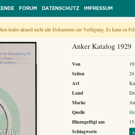
KENDE
FORUM
DATENSCHUTZ
IMPRESSUM
tehen leider aktuell nicht alle Dokumente zur Verfügung. Es kann zu 
Anker Katalog 1929
Von
19
Seiten
24
Art
Ka
Land
De
Marke
An
Quelle
He
Hinzugefügt am
15
 MiB)
Schlagworte
A