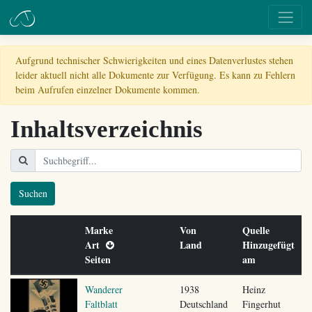
Aufgrund technischer Schwierigkeiten und eines Datenverlustes stehen
leider aktuell nicht alle Dokumente zur Verfügung. Es kann zu Fehlern
beim Aufrufen einzelner Dokumente kommen.
Inhaltsverzeichnis
Suchen
Marke
Von
Quelle
Art
Land
Hinzugefügt
Seiten
am
Wanderer
1938
Heinz
Faltblatt
Deutschland
Fingerhut