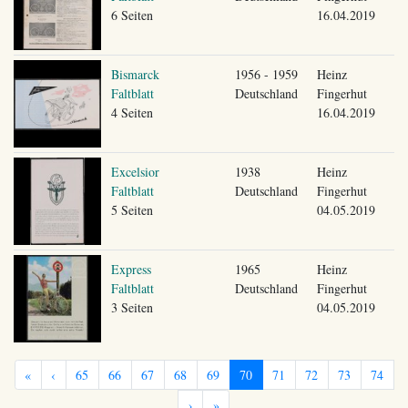
6 Seiten
16.04.2019
Bismarck
1956 - 1959
Heinz
Faltblatt
Deutschland
Fingerhut
4 Seiten
16.04.2019
Excelsior
1938
Heinz
Faltblatt
Deutschland
Fingerhut
5 Seiten
04.05.2019
Express
1965
Heinz
Faltblatt
Deutschland
Fingerhut
3 Seiten
04.05.2019
«
‹
65
66
67
68
69
70
71
72
73
74
›
»