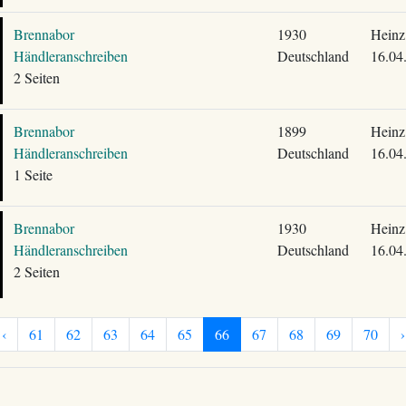
Brennabor
1930
Heinz
Händleranschreiben
Deutschland
16.04
2 Seiten
Brennabor
1899
Heinz
Händleranschreiben
Deutschland
16.04
1 Seite
Brennabor
1930
Heinz
Händleranschreiben
Deutschland
16.04
2 Seiten
‹
61
62
63
64
65
66
67
68
69
70
›