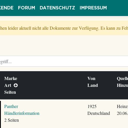
KENDE
FORUM
DATENSCHUTZ
IMPRESSUM
tehen leider aktuell nicht alle Dokumente zur Verfügung. Es kann zu 
Marke
Von
Quel
Art
Land
Hinz
Seiten
Panther
1925
Heinz
Händlerinformation
Deutschland
20.06
2 Seiten