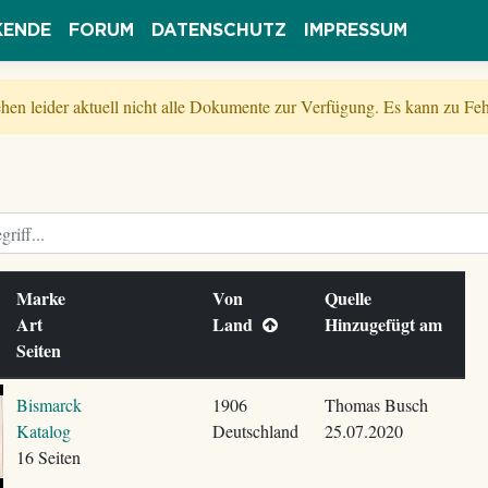
KENDE
FORUM
DATENSCHUTZ
IMPRESSUM
tehen leider aktuell nicht alle Dokumente zur Verfügung. Es kann zu 
Marke
Von
Quelle
Art
Land
Hinzugefügt am
Seiten
Bismarck
1906
Thomas Busch
Katalog
Deutschland
25.07.2020
16 Seiten