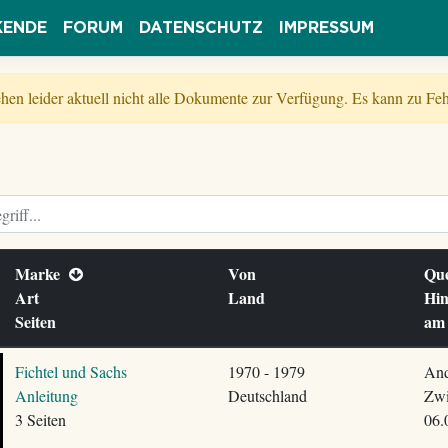
KENDE
FORUM
DATENSCHUTZ
IMPRESSUM
tehen leider aktuell nicht alle Dokumente zur Verfügung. Es kann zu 
Marke
Von
Qu
Art
Land
Hin
Seiten
a
Fichtel und Sachs
1970 - 1979
And
Anleitung
Deutschland
Zwi
3 Seiten
06.