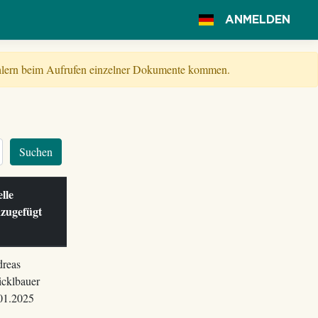
ANMELDEN
Fehlern beim Aufrufen einzelner Dokumente kommen.
Suchen
elle
zugefügt
m
reas
cklbauer
01.2025