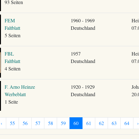
93 Seiten
FEM
1960 - 1969
Hei
Faltblatt
Deutschland
07.
5 Seiten
FBL
1957
Hei
Faltblatt
Deutschland
07.
4 Seiten
F. Arno Heinze
1920 - 1929
Joh
Werbeblatt
Deutschland
20.
1 Seite
‹
55
56
57
58
59
60
61
62
63
64
›