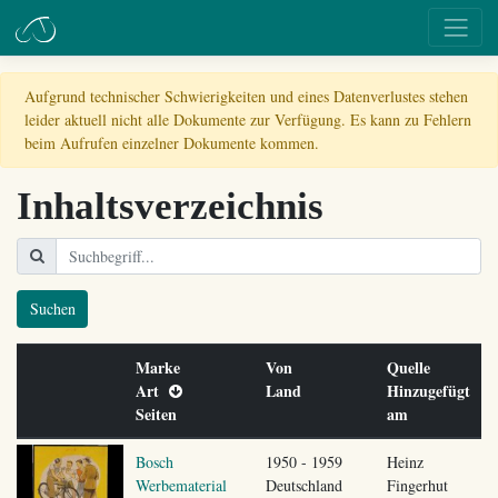
Aufgrund technischer Schwierigkeiten und eines Datenverlustes stehen
leider aktuell nicht alle Dokumente zur Verfügung. Es kann zu Fehlern
beim Aufrufen einzelner Dokumente kommen.
Inhaltsverzeichnis
Suchen
Marke
Von
Quelle
Art
Land
Hinzugefügt
Seiten
am
Bosch
1950 - 1959
Heinz
Werbematerial
Deutschland
Fingerhut