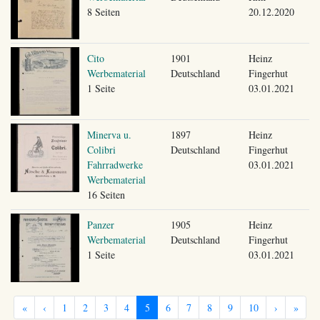
8 Seiten
20.12.2020
Cito
1901
Heinz
Werbematerial
Deutschland
Fingerhut
1 Seite
03.01.2021
Minerva u.
1897
Heinz
Colibri
Deutschland
Fingerhut
Fahrradwerke
03.01.2021
Werbematerial
16 Seiten
Panzer
1905
Heinz
Werbematerial
Deutschland
Fingerhut
1 Seite
03.01.2021
«
‹
1
2
3
4
5
6
7
8
9
10
›
»