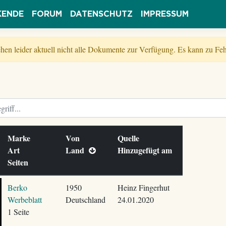
KENDE
FORUM
DATENSCHUTZ
IMPRESSUM
tehen leider aktuell nicht alle Dokumente zur Verfügung. Es kann zu 
Marke
Von
Quelle
Art
Land
Hinzugefügt am
Seiten
Berko
1950
Heinz Fingerhut
Werbeblatt
Deutschland
24.01.2020
1 Seite