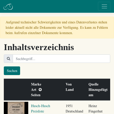
Aufgrund technischer Schwierigkeiten und eines Datenverlustes stehen
leider aktuell nicht alle Dokumente zur Verfügung. Es kann zu Fehlern
beim Aufrufen einzelner Dokumente kommen.
Inhaltsverzeichnis
Suchen
Marke
Von
Quelle
Art
Land
Hinzugefügt
Seiten
am
Husch-Husch
1951
Heinz
Preisliste
Deutschland
Fingerhut