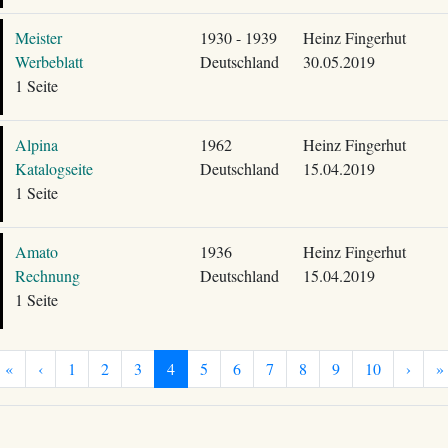
Meister
1930 - 1939
Heinz Fingerhut
Werbeblatt
Deutschland
30.05.2019
1 Seite
Alpina
1962
Heinz Fingerhut
Katalogseite
Deutschland
15.04.2019
1 Seite
Amato
1936
Heinz Fingerhut
Rechnung
Deutschland
15.04.2019
1 Seite
«
‹
1
2
3
4
5
6
7
8
9
10
›
»