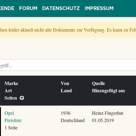
KENDE
FORUM
DATENSCHUTZ
IMPRESSUM
tehen leider aktuell nicht alle Dokumente zur Verfügung. Es kann zu 
Marke
Von
Quelle
Art
Land
Hinzugefügt am
Seiten
Opel
1936
Heinz Fingerhut
Preisliste
Deutschland
01.05.2019
1 Seite