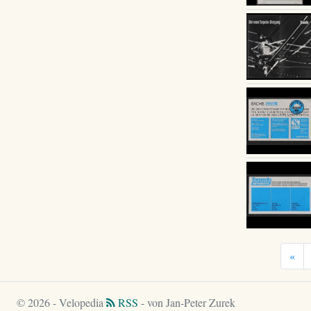
«
© 2026 - Velopedia
RSS
- von Jan-Peter Zurek