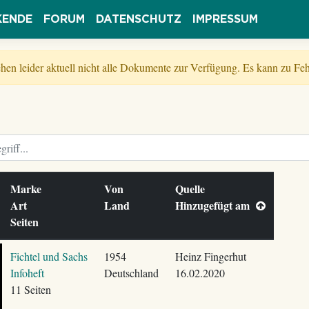
KENDE
FORUM
DATENSCHUTZ
IMPRESSUM
tehen leider aktuell nicht alle Dokumente zur Verfügung. Es kann zu 
Marke
Von
Quelle
Art
Land
Hinzugefügt am
Seiten
Fichtel und Sachs
1954
Heinz Fingerhut
Infoheft
Deutschland
16.02.2020
11 Seiten