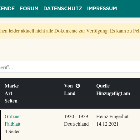
KENDE
FORUM
DATENSCHUTZ
IMPRESSUM
tehen leider aktuell nicht alle Dokumente zur Verfügung. Es kann zu 
Marke
Von
Quelle
Art
Land
Hinzugefügt am
Seiten
Gritzner
1930 - 1939
Heinz Fingerhut
Faltblatt
Deutschland
14.12.2021
4 Seiten