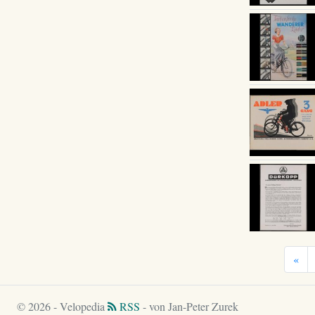
«
© 2026 - Velopedia
RSS
- von Jan-Peter Zurek