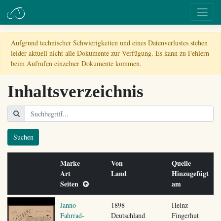
Aufgrund technischer Schwierigkeiten und eines Datenverlustes stehen
leider aktuell nicht alle Dokumente zur Verfügung. Es kann zu Fehlern
beim Aufrufen einzelner Dokumente kommen.
Inhaltsverzeichnis
Suchen
Marke
Von
Quelle
Art
Land
Hinzugefügt
Seiten
am
Janno
1898
Heinz
Fahrrad-
Deutschland
Fingerhut