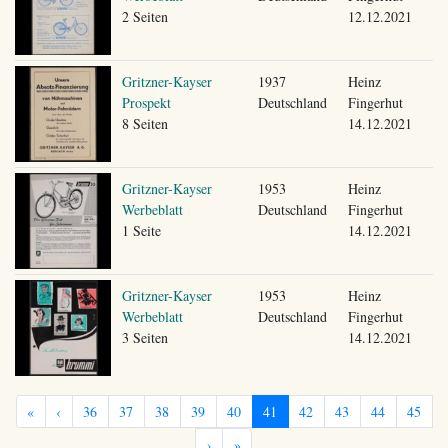
2 Seiten
12.12.2021
Gritzner-Kayser
1937
Heinz
Prospekt
Deutschland
Fingerhut
8 Seiten
14.12.2021
Gritzner-Kayser
1953
Heinz
Werbeblatt
Deutschland
Fingerhut
1 Seite
14.12.2021
Gritzner-Kayser
1953
Heinz
Werbeblatt
Deutschland
Fingerhut
3 Seiten
14.12.2021
«
‹
36
37
38
39
40
41
42
43
44
45
›
»