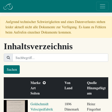
Aufgrund technischer Schwierigkeiten und eines Datenverlustes stehen
leider aktuell nicht alle Dokumente zur Verfügung. Es kann zu Fehlern
beim Aufrufen einzelner Dokumente kommen.
Inhaltsverzeichnis
Suchen
Marke
Von
Quelle
Art
Land
Hinzugefügt
Seiten
am
Goldschmidt
1896
Heinz
Velocipedfabrik
Dänemark
Fingerhut