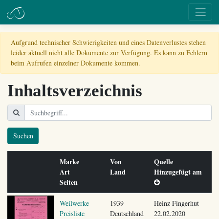
Aufgrund technischer Schwierigkeiten und eines Datenverlustes stehen
leider aktuell nicht alle Dokumente zur Verfügung. Es kann zu Fehlern
beim Aufrufen einzelner Dokumente kommen.
Inhaltsverzeichnis
Suchen
Marke
Von
Quelle
Art
Land
Hinzugefügt am
Seiten
Weilwerke
1939
Heinz Fingerhut
Preisliste
Deutschland
22.02.2020