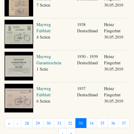
7 Seiten
30.05.2019
Mayweg
1938
Heinz
Faltblatt
Deutschland
Fingerhut
4 Seiten
30.05.2019
Mayweg
1930 - 1939
Heinz
Garantieschein
Deutschland
Fingerhut
1 Seite
30.05.2019
Mayweg
1937
Heinz
Faltblatt
Deutschland
Fingerhut
6 Seiten
30.05.2019
«
‹
28
29
30
31
32
33
34
35
36
37
›
»