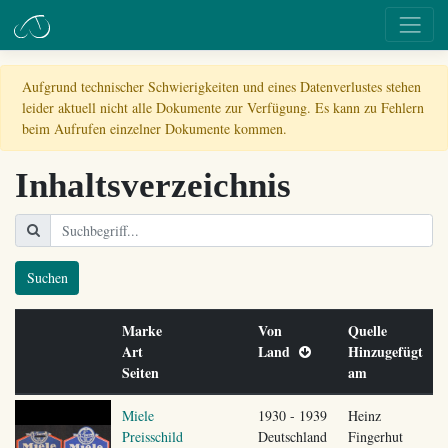
Aufgrund technischer Schwierigkeiten und eines Datenverlustes stehen
leider aktuell nicht alle Dokumente zur Verfügung. Es kann zu Fehlern
beim Aufrufen einzelner Dokumente kommen.
Inhaltsverzeichnis
Suchen
Marke
Von
Quelle
Art
Land
Hinzugefügt
Seiten
am
Miele
1930 - 1939
Heinz
Preisschild
Deutschland
Fingerhut