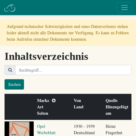
Aufgrund technischer Schwierigkeiten und eines Datenverlustes stehen
leider aktuell nicht alle Dokumente zur Verfügung. Es kann zu Fehlern
beim Aufrufen einzelner Dokumente kommen.
Inhaltsverzeichnis
Suchen
Marke
Von
Quelle
Art
Land
Hinzugefügt
Seiten
am
Opel
1930 - 1939
Heinz
Werbeblatt
Deutschland
Fingerhut