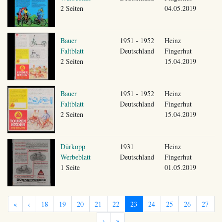
2 Seiten
04.05.2019
Bauer
1951 - 1952
Heinz
Faltblatt
Deutschland
Fingerhut
2 Seiten
15.04.2019
Bauer
1951 - 1952
Heinz
Faltblatt
Deutschland
Fingerhut
2 Seiten
15.04.2019
Dürkopp
1931
Heinz
Werbeblatt
Deutschland
Fingerhut
1 Seite
01.05.2019
«
‹
18
19
20
21
22
23
24
25
26
27
›
»