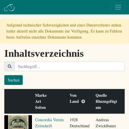
Aufgrund technischer Schwierigkeiten und eines Datenverlustes stehen
leider aktuell nicht alle Dokumente zur Verfügung. Es kann zu Fehlern
beim Aufrufen einzelner Dokumente kommen.
Inhaltsverzeichnis
Suchen
Marke
Von
Quelle
Art
Land
Hinzugefügt
Seiten
am
Concordia Verein
1928
Andreas
Zeitschrift
Deutschland
Zwicklbauer