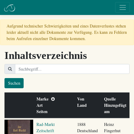
Aufgrund technischer Schwierigkeiten und eines Datenverlustes stehen
leider aktuell nicht alle Dokumente zur Verfügung. Es kann zu Fehlern
beim Aufrufen einzelner Dokumente kommen.
Inhaltsverzeichnis
Suchen
Marke
Von
Quelle
Art
Land
Hinzugefügt
Seiten
am
Rad-Markt
1888
Heinz
Zeitschrift
Deutschland
Fingerhut