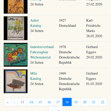
24 Seiten
23.02.2020
Anker
1927
Karl-
Katalog
Deutschland
Friedrichs
24 Seiten
Marks
28.02.2020
Industrieverband
1978
Gerhard
Fahrzeugbau
Deutsche
Eggers
Werbematerial
Demokratische
29.02.2020
24 Seiten
Republik
Mifa
1969
Gerhard
Katalog
Deutsche
Eggers
24 Seiten
Demokratische
01.03.2020
Republik
«
‹
13
14
15
16
17
18
19
20
21
22
›
»