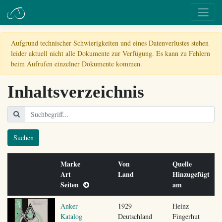
Aufgrund technischer Schwierigkeiten und eines Datenverlustes stehen
leider aktuell nicht alle Dokumente zur Verfügung. Es kann zu Fehlern
beim Aufrufen einzelner Dokumente kommen.
Inhaltsverzeichnis
Suchen
Marke
Von
Quelle
Art
Land
Hinzugefügt
Seiten
am
Anker
1929
Heinz
Katalog
Deutschland
Fingerhut