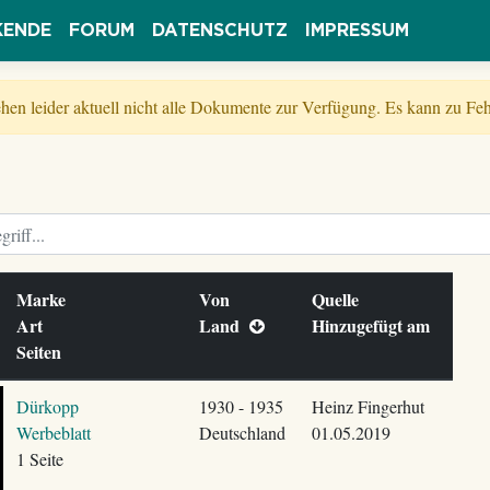
KENDE
FORUM
DATENSCHUTZ
IMPRESSUM
tehen leider aktuell nicht alle Dokumente zur Verfügung. Es kann zu 
Marke
Von
Quelle
Art
Land
Hinzugefügt am
Seiten
Dürkopp
1930 - 1935
Heinz Fingerhut
Werbeblatt
Deutschland
01.05.2019
1 Seite