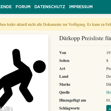
KENDE
FORUM
DATENSCHUTZ
IMPRESSUM
tehen leider aktuell nicht alle Dokumente zur Verfügung. Es kann zu 
Dürkopp Preisliste fü
Von
19
Seiten
8
Art
Pre
Land
De
Marke
Dü
Quelle
He
Hinzugefügt am
01
 KiB)
Schlagworte
A