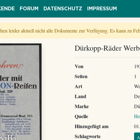
KENDE
FORUM
DATENSCHUTZ
IMPRESSUM
tehen leider aktuell nicht alle Dokumente zur Verfügung. Es kann zu 
Dürkopp-Räder Werbe
Von
19
Seiten
1
Art
We
Land
De
Marke
Dü
Quelle
He
Hinzugefügt am
01
 KiB)
Schlagworte
A