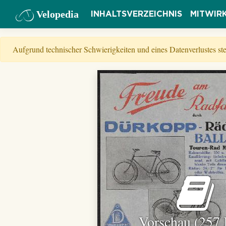
Velopedia
INHALTSVERZEICHNIS
MITWIR
Aufgrund technischer Schwierigkeiten und eines Datenverlustes s
Vorschau (257