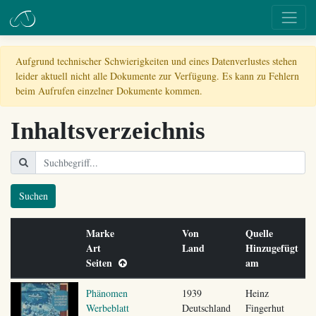
Aufgrund technischer Schwierigkeiten und eines Datenverlustes stehen
leider aktuell nicht alle Dokumente zur Verfügung. Es kann zu Fehlern
beim Aufrufen einzelner Dokumente kommen.
Inhaltsverzeichnis
Suchen
Marke
Von
Quelle
Art
Land
Hinzugefügt
Seiten
am
Phänomen
1939
Heinz
Werbeblatt
Deutschland
Fingerhut