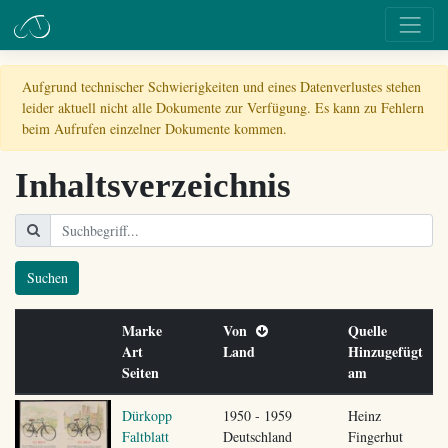
Aufgrund technischer Schwierigkeiten und eines Datenverlustes stehen
leider aktuell nicht alle Dokumente zur Verfügung. Es kann zu Fehlern
beim Aufrufen einzelner Dokumente kommen.
Inhaltsverzeichnis
Suchen
Marke
Von
Quelle
Art
Land
Hinzugefügt
Seiten
am
Dürkopp
1950 - 1959
Heinz
Faltblatt
Deutschland
Fingerhut