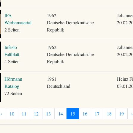
IFA
1962
Johanne
Werbematerial
Deutsche Demokratische
20.02.2
2 Seiten
Republik
Infesto
1962
Johanne
Faltblatt
Deutsche Demokratische
20.02.2
4 Seiten
Republik
Hörmann
1961
Heinz F
Katalog
Deutschland
03.01.2
72 Seiten
‹
10
11
12
13
14
15
16
17
18
19
›