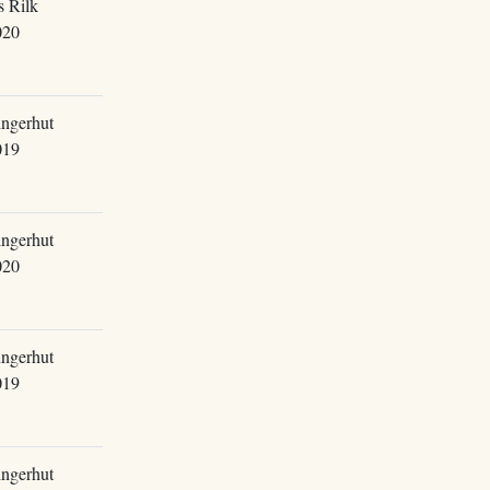
s Rilk
020
ingerhut
019
ingerhut
020
ingerhut
019
ingerhut