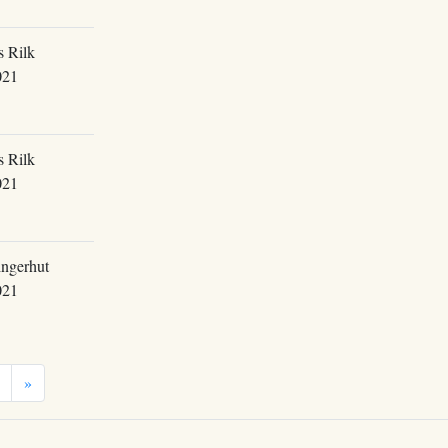
s Rilk
021
s Rilk
021
ingerhut
021
»