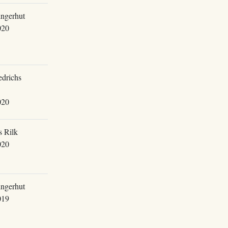
ingerhut
020
edrichs
020
s Rilk
020
ingerhut
019