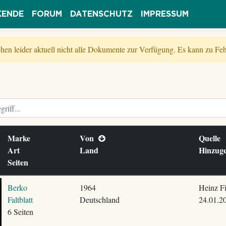
KENDE
FORUM
DATENSCHUTZ
IMPRESSUM
tehen leider aktuell nicht alle Dokumente zur Verfügung. Es kann zu 
Marke
Von
Quelle
Art
Land
Hinzug
Seiten
Berko
1964
Heinz F
Faltblatt
Deutschland
24.01.2
6 Seiten