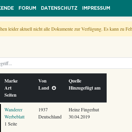
KENDE
FORUM
DATENSCHUTZ
IMPRESSUM
tehen leider aktuell nicht alle Dokumente zur Verfügung. Es kann zu 
Marke
Von
Quelle
Art
Land
Hinzugefügt am
Seiten
Wanderer
1937
Heinz Fingerhut
Werbeblatt
Deutschland
30.04.2019
1 Seite