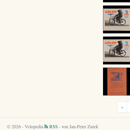
«
© 2026 - Velopedia
RSS
- von Jan-Peter Zurek