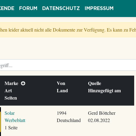
KENDE
FORUM
DATENSCHUTZ
IMPRESSUM
tehen leider aktuell nicht alle Dokumente zur Verfügung. Es kann zu 
Marke
Von
Quelle
Art
Land
Hinzugefügt am
Seiten
Solar
1994
Gerd Böttcher
Werbeblatt
Deutschland
02.08.2022
1 Seite