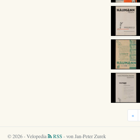
«
© 2026 - Velopedia
RSS
- von Jan-Peter Zurek