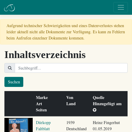
Aufgrund technischer Schwierigkeiten und eines Datenverlustes stehen
leider aktuell nicht alle Dokumente zur Verfügung. Es kann zu Fehlern
beim Aufrufen einzelner Dokumente kommen.
Inhaltsverzeichnis
Suchen
Marke
Von
Quelle
Art
Land
Hinzugefügt am
Seiten
Dürkopp
1939
Heinz Fingerhut
Faltblatt
Deutschland
01.05.2019