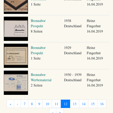
1 Seite
16.04.2019
Brennabor
1938
Heinz
Prospekt
Deutschland
Fingerhut
8 Seiten
16.04.2019
Brennabor
1929
Heinz
Prospekt
Deutschland
Fingerhut
1 Seite
16.04.2019
Brennabor
1930 - 1939
Heinz
Werbematerial
Deutschland
Fingerhut
2 Seiten
16.04.2019
«
‹
7
8
9
10
11
12
13
14
15
16
›
»