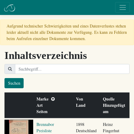
Aufgrund technischer Schwierigkeiten und eines Datenverlustes stehen
leider aktuell nicht alle Dokumente zur Verfügung. Es kann zu Fehlern
beim Aufrufen einzelner Dokumente kommen.
Inhaltsverzeichnis
Suchen
Marke
Von
Quelle
Art
Land
Hinzugefügt
Seiten
am
Brennabor
1898
Heinz
Preisliste
Deutschland
Fingerhut