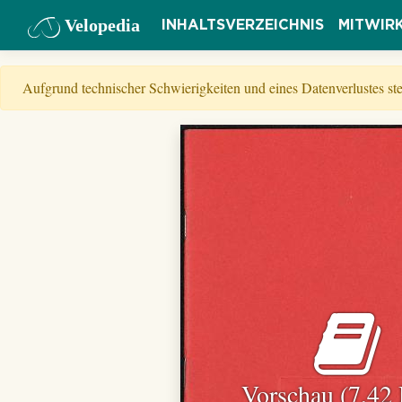
Velopedia
INHALTSVERZEICHNIS
MITWIR
Aufgrund technischer Schwierigkeiten und eines Datenverlustes s
Vorschau (7,42