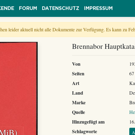
KENDE
FORUM
DATENSCHUTZ
IMPRESSUM
tehen leider aktuell nicht alle Dokumente zur Verfügung. Es kann zu 
Brennabor Hauptkata
Von
19
Seiten
67
Art
Ka
Land
De
Marke
Br
Quelle
He
Hinzugefügt am
16
 MiB)
Schlagworte
A