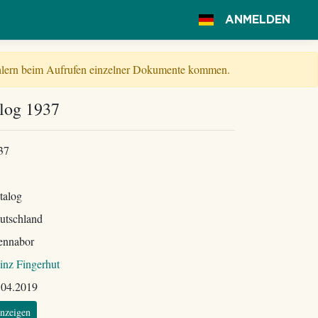
ANMELDEN
Fehlern beim Aufrufen einzelner Dokumente kommen.
log 1937
37
talog
utschland
ennabor
inz Fingerhut
.04.2019
nzeigen