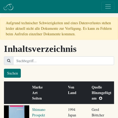
Aufgrund technischer Schwierigkeiten und eines Datenverlustes stehen
leider aktuell nicht alle Dokumente zur Verfügung. Es kann zu Fehlern
beim Aufrufen einzelner Dokumente kommen.
Inhaltsverzeichnis
Suchen
Marke
Von
Quelle
Art
Land
Hinzugefügt
Seiten
am
Shimano
1994
Gerd
Prospekt
Japan
Böttcher