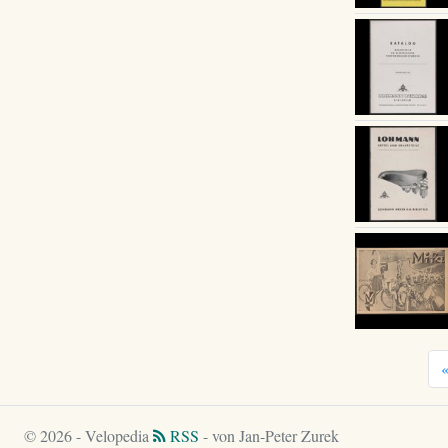
© 2026 - Velopedia
RSS
- von Jan-Peter Zurek