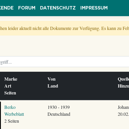
KENDE
FORUM
DATENSCHUTZ
IMPRESSUM
tehen leider aktuell nicht alle Dokumente zur Verfügung. Es kann zu 
Marke
Von
Quel
Art
Land
Hinz
Seiten
Berko
1930 - 1939
Johan
Werbeblatt
Deutschland
20.02
2 Seiten