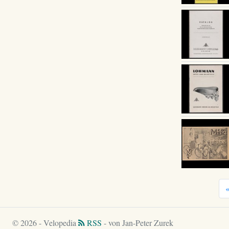
© 2026 - Velopedia
RSS
- von Jan-Peter Zurek