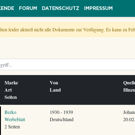
KENDE
FORUM
DATENSCHUTZ
IMPRESSUM
tehen leider aktuell nicht alle Dokumente zur Verfügung. Es kann zu 
Marke
Von
Quel
Art
Land
Hinz
Seiten
Berko
1930 - 1939
Johan
Werbeblatt
Deutschland
20.02
2 Seiten