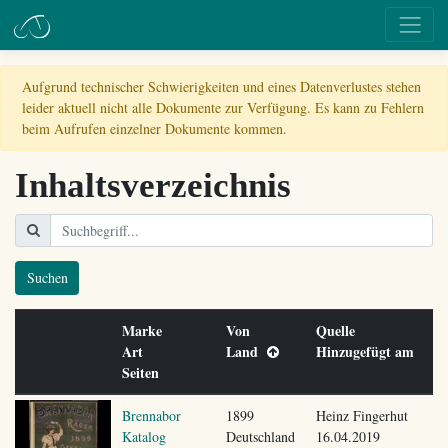
Aufgrund technischer Schwierigkeiten und eines Datenverlustes stehen
leider aktuell nicht alle Dokumente zur Verfügung. Es kann zu Fehlern
beim Aufrufen einzelner Dokumente kommen.
Inhaltsverzeichnis
Suchen
Marke
Von
Quelle
Art
Land
Hinzugefügt am
Seiten
Brennabor
1899
Heinz Fingerhut
Katalog
Deutschland
16.04.2019