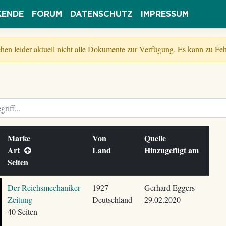
KENDE
FORUM
DATENSCHUTZ
IMPRESSUM
tehen leider aktuell nicht alle Dokumente zur Verfügung. Es kann zu 
Marke
Von
Quelle
Art
Land
Hinzugefügt am
Seiten
Der Reichsmechaniker
1927
Gerhard Eggers
Zeitung
Deutschland
29.02.2020
40 Seiten