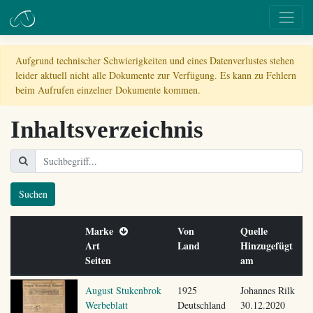
Aufgrund technischer Schwierigkeiten und eines Datenverlustes stehen
leider aktuell nicht alle Dokumente zur Verfügung. Es kann zu Fehlern
beim Aufrufen einzelner Dokumente kommen.
Inhaltsverzeichnis
Suchen
Marke
Von
Quelle
Art
Land
Hinzugefügt
Seiten
am
August Stukenbrok
1925
Johannes Rilk
Werbeblatt
Deutschland
30.12.2020