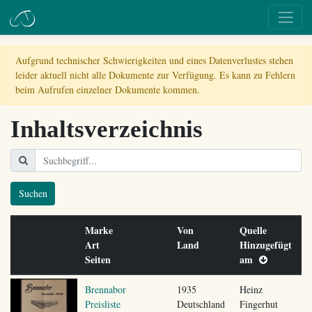
Aufgrund technischer Schwierigkeiten und eines Datenverlustes stehen
leider aktuell nicht alle Dokumente zur Verfügung. Es kann zu Fehlern
beim Aufrufen einzelner Dokumente kommen.
Inhaltsverzeichnis
Suchen
Marke
Von
Quelle
Art
Land
Hinzugefügt
Seiten
am
Brennabor
1935
Heinz
Preisliste
Deutschland
Fingerhut