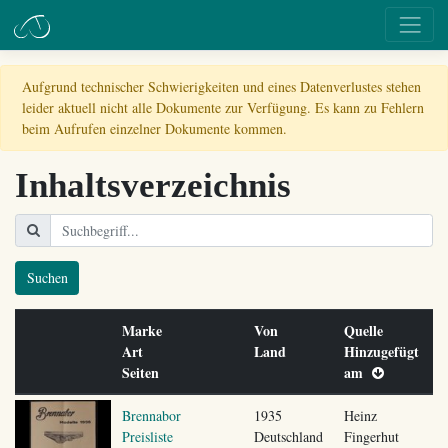
Aufgrund technischer Schwierigkeiten und eines Datenverlustes stehen
leider aktuell nicht alle Dokumente zur Verfügung. Es kann zu Fehlern
beim Aufrufen einzelner Dokumente kommen.
Inhaltsverzeichnis
Suchen
Marke
Von
Quelle
Art
Land
Hinzugefügt
Seiten
am
Brennabor
1935
Heinz
Preisliste
Deutschland
Fingerhut