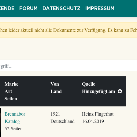
KENDE
FORUM
DATENSCHUTZ
IMPRESSUM
tehen leider aktuell nicht alle Dokumente zur Verfügung. Es kann zu 
Marke
Von
Quelle
Art
Land
Hinzugefügt am
Seiten
Brennabor
1921
Heinz Fingerhut
Katalog
Deutschland
16.04.2019
52 Seiten