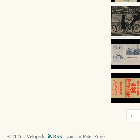
«
© 2026 - Velopedia
RSS
- von Jan-Peter Zurek