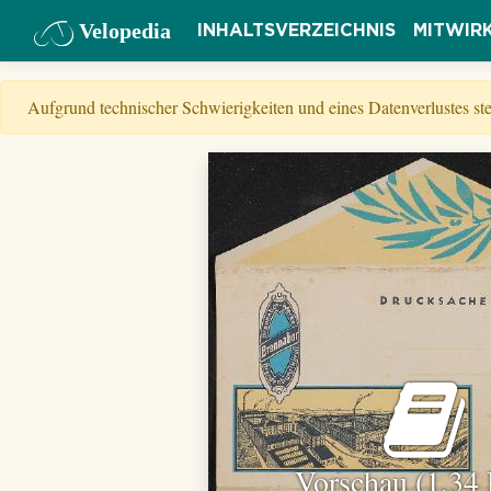
Velopedia
INHALTSVERZEICHNIS
MITWIR
Aufgrund technischer Schwierigkeiten und eines Datenverlustes s
Vorschau (1,34