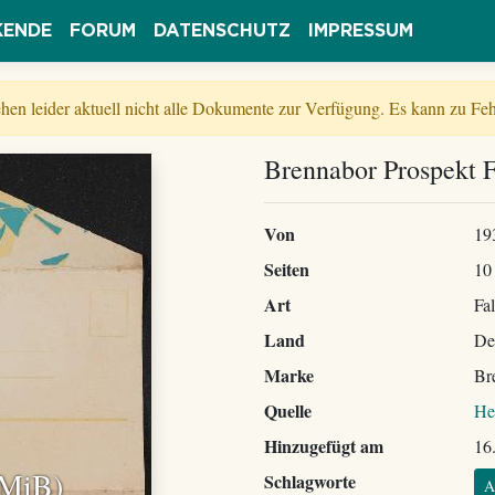
KENDE
FORUM
DATENSCHUTZ
IMPRESSUM
tehen leider aktuell nicht alle Dokumente zur Verfügung. Es kann zu 
Brennabor Prospekt F
Von
19
Seiten
10
Art
Fal
Land
De
Marke
Br
Quelle
He
Hinzugefügt am
16
 MiB)
Schlagworte
A