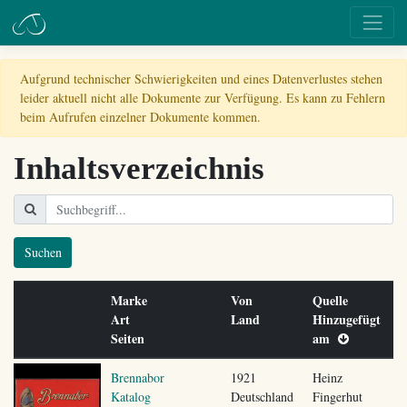
Aufgrund technischer Schwierigkeiten und eines Datenverlustes stehen
leider aktuell nicht alle Dokumente zur Verfügung. Es kann zu Fehlern
beim Aufrufen einzelner Dokumente kommen.
Inhaltsverzeichnis
Suchen
Marke
Von
Quelle
Art
Land
Hinzugefügt
Seiten
am
Brennabor
1921
Heinz
Katalog
Deutschland
Fingerhut