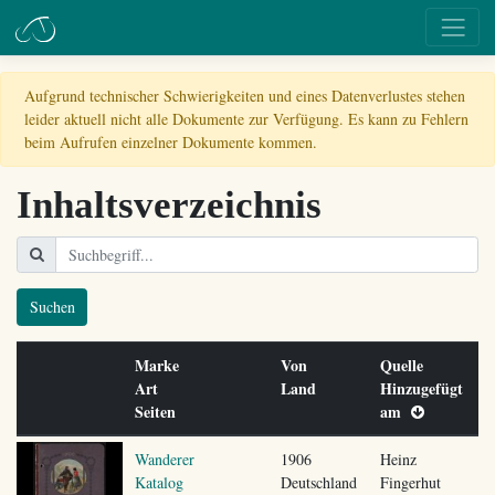
Aufgrund technischer Schwierigkeiten und eines Datenverlustes stehen
leider aktuell nicht alle Dokumente zur Verfügung. Es kann zu Fehlern
beim Aufrufen einzelner Dokumente kommen.
Inhaltsverzeichnis
Suchen
Marke
Von
Quelle
Art
Land
Hinzugefügt
Seiten
am
Wanderer
1906
Heinz
Katalog
Deutschland
Fingerhut