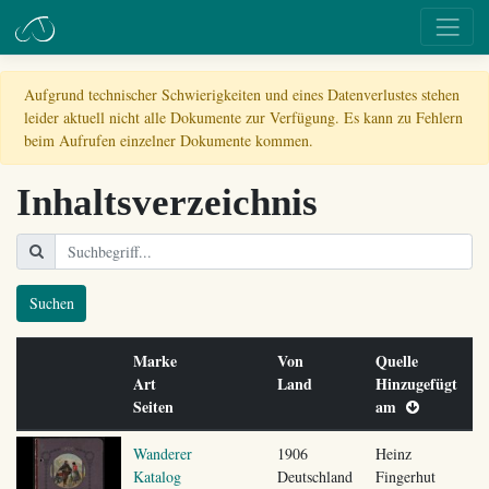
Aufgrund technischer Schwierigkeiten und eines Datenverlustes stehen
leider aktuell nicht alle Dokumente zur Verfügung. Es kann zu Fehlern
beim Aufrufen einzelner Dokumente kommen.
Inhaltsverzeichnis
Suchen
Marke
Von
Quelle
Art
Land
Hinzugefügt
Seiten
am
Wanderer
1906
Heinz
Katalog
Deutschland
Fingerhut