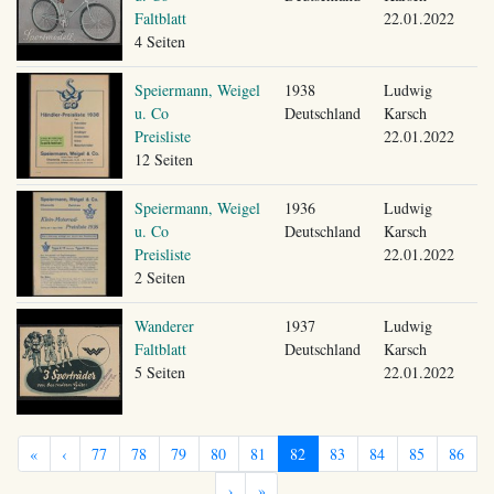
Faltblatt
22.01.2022
4 Seiten
Speiermann, Weigel
1938
Ludwig
u. Co
Deutschland
Karsch
Preisliste
22.01.2022
12 Seiten
Speiermann, Weigel
1936
Ludwig
u. Co
Deutschland
Karsch
Preisliste
22.01.2022
2 Seiten
Wanderer
1937
Ludwig
Faltblatt
Deutschland
Karsch
5 Seiten
22.01.2022
«
‹
77
78
79
80
81
82
83
84
85
86
›
»