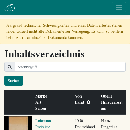
Aufgrund technischer Schwierigkeiten und eines Datenverlustes stehen
leider aktuell nicht alle Dokumente zur Verfügung. Es kann zu Fehlern
beim Aufrufen einzelner Dokumente kommen.
Inhaltsverzeichnis
Suchen
Marke
Von
Quelle
Art
Land
Hinzugefügt
Seiten
am
Lohmann
1950
Heinz
Preisliste
Deutschland
Fingerhut