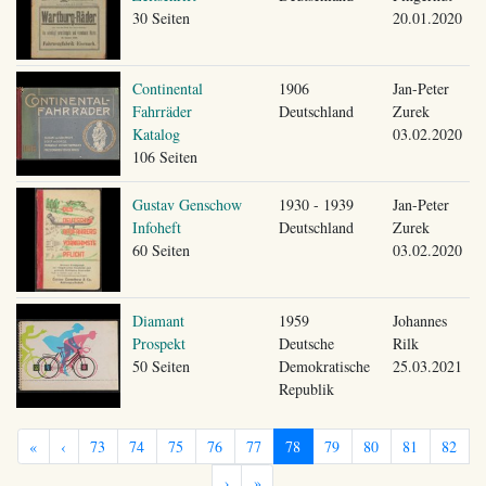
30 Seiten
20.01.2020
Continental
1906
Jan-Peter
Fahrräder
Deutschland
Zurek
Katalog
03.02.2020
106 Seiten
Gustav Genschow
1930 - 1939
Jan-Peter
Infoheft
Deutschland
Zurek
60 Seiten
03.02.2020
Diamant
1959
Johannes
Prospekt
Deutsche
Rilk
50 Seiten
Demokratische
25.03.2021
Republik
«
‹
73
74
75
76
77
78
79
80
81
82
›
»