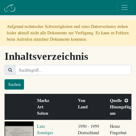
Aufgrund technischer Schwierigkeiten und eines Datenverlustes stehen
leider aktuell nicht alle Dokumente zur Verfügung. Es kann zu Fehlern
beim Aufrufen einzelner Dokumente kommen.
Inhaltsverzeichnis
Suchen
Marke
Von
Quelle
Art
Land
Hinzugefügt
Seiten
am
Lutz
1950 - 1959
Heinz
Sonstiges
Deutschland
Fingerhut