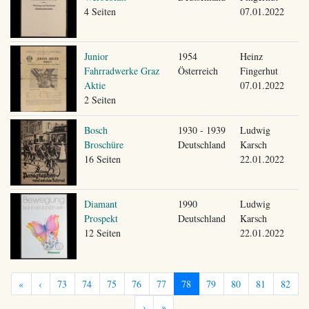
4 Seiten
07.01.2022
Junior
1954
Heinz
Fahrradwerke Graz
Österreich
Fingerhut
Aktie
07.01.2022
2 Seiten
Bosch
1930 - 1939
Ludwig
Broschüre
Deutschland
Karsch
16 Seiten
22.01.2022
Diamant
1990
Ludwig
Prospekt
Deutschland
Karsch
12 Seiten
22.01.2022
«
‹
73
74
75
76
77
78
79
80
81
82
›
»