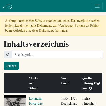
Aufgrund technischer Schwierigkeiten und eines Datenverlustes stehen
leider aktuell nicht alle Dokumente zur Verfügung. Es kann zu Fehlern
beim Aufrufen einzelner Dokumente kommen.
Inhaltsverzeichnis
Suchen
Marke
Von
Quelle
Art
Land
Hinzugefügt
Seiten
am
Lohmann
1950 - 1959
Heinz
Fotografie
Deutschland
Fingerhut