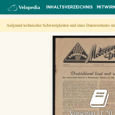
Velopedia
INHALTSVERZEICHNIS
MITWIR
Aufgrund technischer Schwierigkeiten und eines Datenverlustes s
Vorschau (1,20