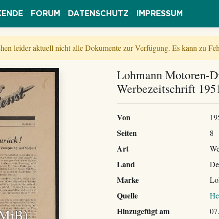
KENDE
FORUM
DATENSCHUTZ
IMPRESSUM
tehen leider aktuell nicht alle Dokumente zur Verfügung. Es kann zu 
Lohmann Motoren-Di
Werbezeitschrift 195
Von
19
Seiten
8
Art
We
Land
De
Marke
Lo
Quelle
He
 MiB)
Hinzugefügt am
07