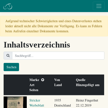
Aufgrund technischer Schwierigkeiten und eines Datenverlustes stehen
leider aktuell nicht alle Dokumente zur Verfügung. Es kann zu Fehlern
beim Aufrufen einzelner Dokumente kommen.
Inhaltsverzeichnis
Suchen
Marke
Von
Quelle
Art
Land
Hinzugefügt am
Seiten
Stricker
1935
Heinz Fingerhut
Werbeblatt
Deutschland
22.12.2019