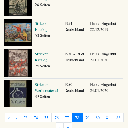
24 Seiten
Stricker
1954
Heinz Fingerhut
Katalog
Deutschland
22.12.2019
50 Seiten
Stricker
1930 - 1939
Heinz Fingerhut
Katalog
Deutschland
24.01.2020
24 Seiten
Stricker
1950
Heinz Fingerhut
Werbematerial
Deutschland
24.01.2020
39 Seiten
«
‹
73
74
75
76
77
78
79
80
81
82
›
»