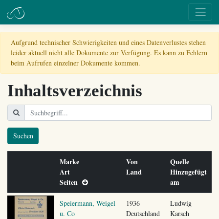
Aufgrund technischer Schwierigkeiten und eines Datenverlustes stehen
leider aktuell nicht alle Dokumente zur Verfügung. Es kann zu Fehlern
beim Aufrufen einzelner Dokumente kommen.
Inhaltsverzeichnis
Suchen
Marke
Von
Quelle
Art
Land
Hinzugefügt
Seiten
am
Speiermann, Weigel
1936
Ludwig
u. Co
Deutschland
Karsch