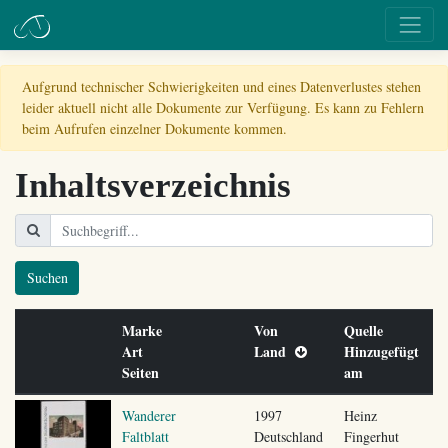
Aufgrund technischer Schwierigkeiten und eines Datenverlustes stehen
leider aktuell nicht alle Dokumente zur Verfügung. Es kann zu Fehlern
beim Aufrufen einzelner Dokumente kommen.
Inhaltsverzeichnis
Suchen
Marke
Von
Quelle
Art
Land
Hinzugefügt
Seiten
am
Wanderer
1997
Heinz
Faltblatt
Deutschland
Fingerhut